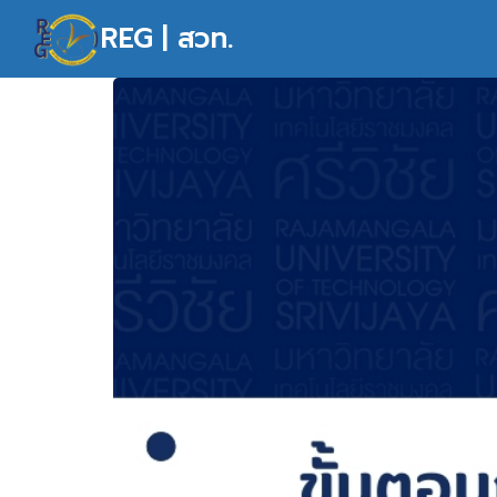
Skip
REG | สวท.
to
content
S
fo