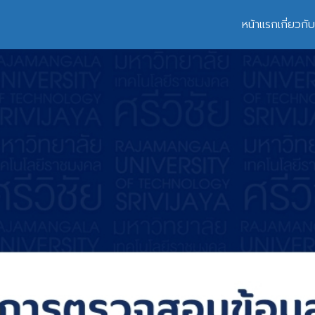
หน้าแรก
เกี่ยวก
earch
r: