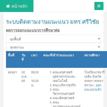
หน้าหลัก
ระบบติดตามงานแนะแนว มทร.ศรีวิชัย
ผลการออกแนะแนวการศึกษาต่อ
พื้นที่
วัน
เวลา
คณะที่เข้าร่วมแนะแนว
สถานศึกษา
ที่
สงขลา
30
08.30
คณะครุศาสตร์
โรงเรียนวรนารี
ม.ค.
-
อุตสาหกรรมและ
เฉลิม จังหวัด
69
16.30
เทคโนโลยี
สงขลา สงขลา
น.
คณะบริหารธุรกิจ
สถานะ :
ออก
คณะ
แนะแนวแล้ว
วิศวกรรมศาสตร์
คณะศิลปศาสตร์
คณะ
สถาปัตยกรรมศาสตร์